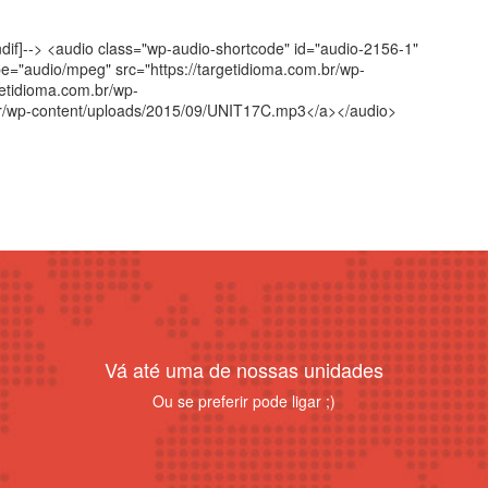
[endif]--> <audio class="wp-audio-shortcode" id="audio-2156-1"
pe="audio/mpeg" src="https://targetidioma.com.br/wp-
etidioma.com.br/wp-
br/wp-content/uploads/2015/09/UNIT17C.mp3</a></audio>
Vá até uma de nossas unidades
Ou se preferir pode ligar ;)