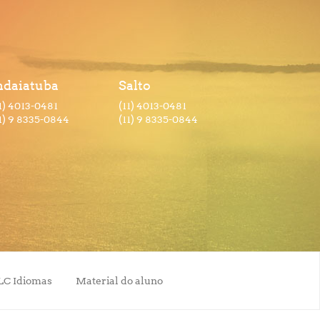
ndaiatuba
Salto
1) 4013-0481
(11) 4013-0481
1) 9 8335-0844
(11) 9 8335-0844
LC Idiomas
Material do aluno