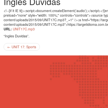
Ingles Duvidas
<!--[if lt IE 9]><script>document.createElement('audio');</script><!
preload="none" style="width: 100%;" controls="controls"><source ty
content/uploads/2015/09/UNIT17C.mp3?_=1" /><a href="https://targ
content/uploads/2015/09/UNIT17C.mp3">https://targetidioma.com.
URL:
UNIT17C.mp3
“Ingles Duvidas”.
←
UNIT 17: Sports