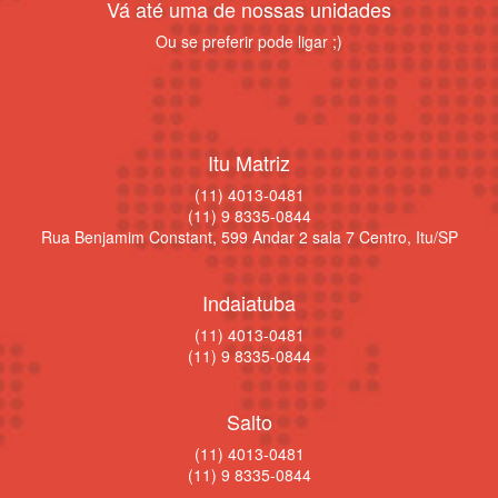
Vá até uma de nossas unidades
Ou se preferir pode ligar ;)
Itu Matriz
(11) 4013-0481
(11) 9 8335-0844
Rua Benjamim Constant, 599 Andar 2 sala 7 Centro, Itu/SP
Indaiatuba
(11) 4013-0481
(11) 9 8335-0844
Salto
(11) 4013-0481
(11) 9 8335-0844