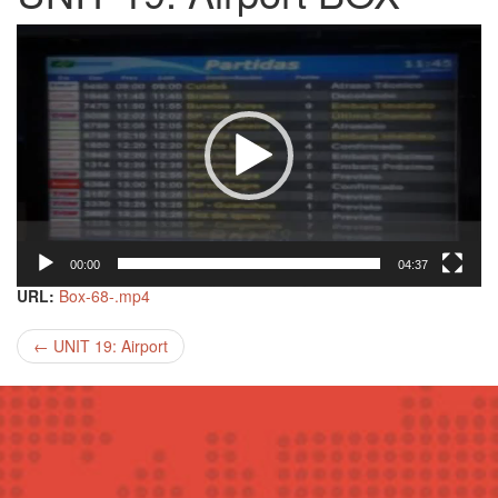
Tocador
de
vídeo
00:00
04:37
URL:
Box-68-.mp4
←
UNIT 19: Airport